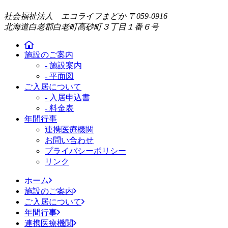
社会福祉法人 エコライフまどか
〒059-0916
北海道白老郡白老町高砂町３丁目１番６号
施設のご案内
- 施設案内
- 平面図
ご入居について
- 入居申込書
- 料金表
年間行事
連携医療機関
お問い合わせ
プライバシーポリシー
リンク
ホーム
施設のご案内
ご入居について
年間行事
連携医療機関