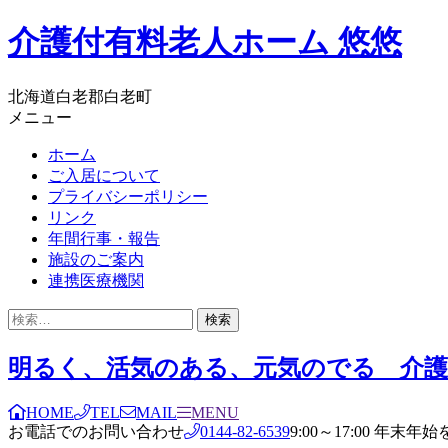
コ
介護付有料老人ホーム 悠悠
ン
テ
ン
北海道白老郡白老町
ツ
メニュー
へ
ホーム
ス
ご入居について
キ
プライバシーポリシー
ッ
リンク
プ
年間行事・報告
施設のご案内
連携医療機関
検
索:
明るく、活気のある、元気のでる 介護
HOME
TEL
MAIL
MENU
お電話でのお問い合わせ
0144-82-6539
9:00～17:00 年末年