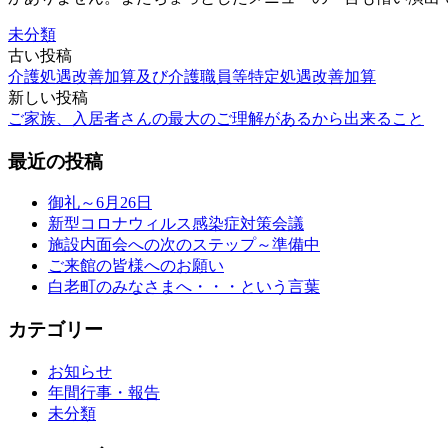
未分類
投
古い投稿
介護処遇改善加算及び介護職員等特定処遇改善加算
稿
新しい投稿
ナ
ご家族、入居者さんの最大のご理解があるから出来ること
ビ
最近の投稿
ゲ
ー
御礼～6月26日
シ
新型コロナウィルス感染症対策会議
ョ
施設内面会への次のステップ～準備中
ン
ご来館の皆様へのお願い
白老町のみなさまへ・・・という言葉
カテゴリー
お知らせ
年間行事・報告
未分類