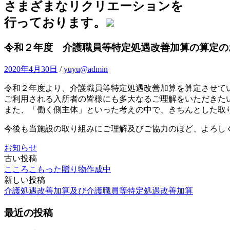
さまざまなリクリエーションを
行っております。
令和２年度 介護職員等特定処遇改善加算の算定の
2020年4月30日
/
yuyu@admin
令和２年度より、介護職員等特定処遇改善加算を算定させて
ご利用される入所者の皆様にも多大なるご理解をいただきた
また、「働く側主体」といった考えの中で、きちんとした取
今後も当施設の取り組みにご理解及びご協力のほど、よろし
お知らせ
投
古い投稿
こころこもった贈り物作成中
稿
新しい投稿
ナ
介護処遇改善加算及び介護職員等特定処遇改善加算
ビ
最近の投稿
ゲ
ー