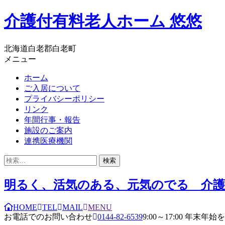
コ
介護付有料老人ホーム 悠悠
ン
テ
ン
北海道白老郡白老町
ツ
メニュー
へ
ホーム
ス
ご入居について
キ
プライバシーポリシー
ッ
リンク
プ
年間行事・報告
施設のご案内
連携医療機関
検
索:
明るく、活気のある、元気のでる 介護
HOME
TEL
MAIL
MENU
お電話でのお問い合わせ
0144-82-6539
9:00～17:00 年末年始