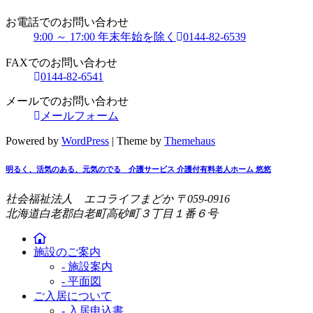
お電話でのお問い合わせ
9:00 ～ 17:00 年末年始を除く
0144-82-6539
FAXでのお問い合わせ
0144-82-6541
メールでのお問い合わせ
メールフォーム
Powered by
WordPress
|
Theme by
Themehaus
明るく、活気のある、元気のでる 介護サービス
介護付有料老人ホーム
悠悠
社会福祉法人 エコライフまどか
〒059-0916
北海道白老郡白老町高砂町３丁目１番６号
施設のご案内
- 施設案内
- 平面図
ご入居について
- 入居申込書